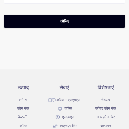
उत्पाद
सेवाएं
विशेषताएं
eSIM
कॉल्स + एसएमएस
सेटअप
फ़ोन नंबर
कॉल्स
प्रीपेड फ़ोन नंबर
कैटलॉग
एसएमएस
2FA फ़ोन नंबर
कॉल्स
व्हाट्सएप सिम
सत्यापन