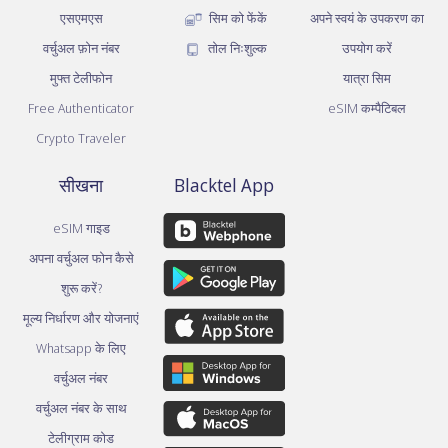
एसएमएस
सिम को फेंकें
अपने स्वयं के उपकरण का
वर्चुअल फ़ोन नंबर
तोल निःशुल्क
उपयोग करें
मुफ्त टेलीफोन
यात्रा सिम
Free Authenticator
eSIM कम्पैटिबल
Crypto Traveler
सीखना
Blacktel App
eSIM गाइड
अपना वर्चुअल फोन कैसे
शुरू करें?
मूल्य निर्धारण और योजनाएं
Whatsapp के लिए
वर्चुअल नंबर
वर्चुअल नंबर के साथ
टेलीग्राम कोड