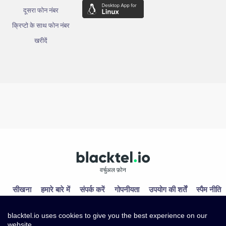
दूसरा फोन नंबर
क्रिप्टो के साथ फोन नंबर
खरीदें
वर्चुअल फ़ोन
सीखना
हमारे बारे में
संपर्क करें
गोपनीयता
उपयोग की शर्तें
स्पैम नीति
blacktel.io uses cookies to give you the best experience on our
website.