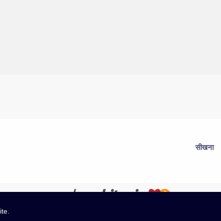
सीखना
ite.