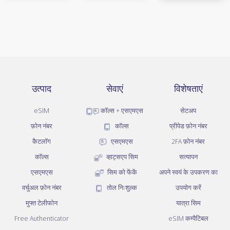
उत्पाद
सेवाएं
विशेषताएं
eSIM
कॉल्स + एसएमएस
सेटअप
फ़ोन नंबर
कॉल्स
प्रीपेड फ़ोन नंबर
कैटलॉग
एसएमएस
2FA फ़ोन नंबर
कॉल्स
व्हाट्सएप सिम
सत्यापन
एसएमएस
सिम को फेंकें
अपने स्वयं के उपकरण का
वर्चुअल फ़ोन नंबर
तोल निःशुल्क
उपयोग करें
मुफ्त टेलीफोन
यात्रा सिम
Free Authenticator
eSIM कम्पैटिबल