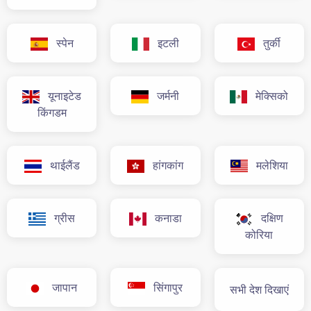
स्पेन
इटली
तुर्की
यूनाइटेड
जर्मनी
मेक्सिको
किंगडम
थाईलैंड
हांगकांग
मलेशिया
ग्रीस
कनाडा
दक्षिण
कोरिया
जापान
सिंगापुर
सभी देश दिखाएं