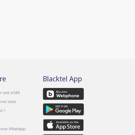
re
Blacktel App
er une eSIM
rrer mon
l ?
 pour Whatsapp