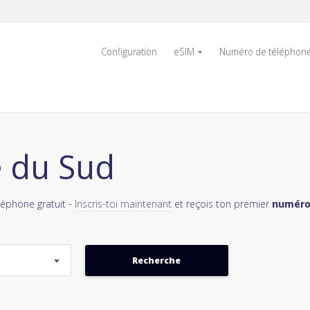
Configuration
eSIM
Numéro de téléphon
e du Sud
léphone gratuit -
Inscris-toi maintenant
et reçois ton premier
numéro 