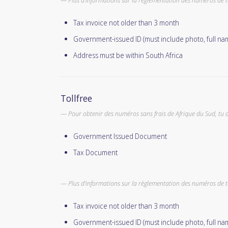
Plus d'informations sur la règlementation des numéros de 
Tax invoice not older than 3 month
Government-issued ID (must include photo, full na
Address must be within South Africa
Tollfree
Pour obtenir des numéros sans frais de Afrique du Sud, tu d
Government Issued Document
Tax Document
Plus d'informations sur la règlementation des numéros de 
Tax invoice not older than 3 month
Government-issued ID (must include photo, full na