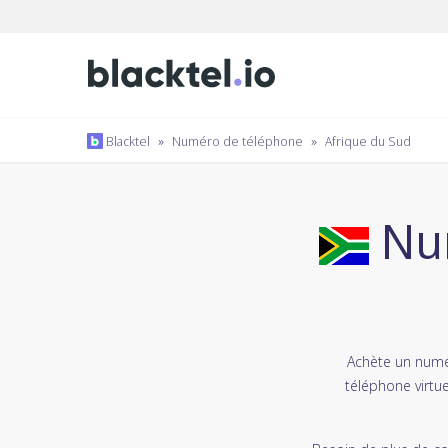
Blacktel
»
Numéro de téléphone
»
Afrique du Sud
Num
Achète un numé
téléphone virtu