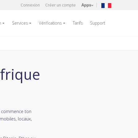
Connexion
Créer un compte
Apps
e
Services
Vérifications
Tarifs
Support
frique
et commence ton
mobiles, locaux,