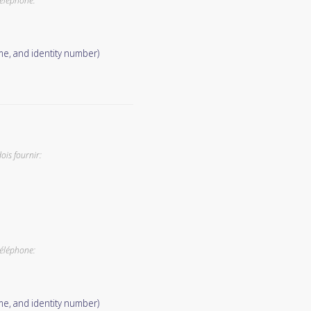
téléphone:
me, and identity number)
ois fournir:
téléphone:
me, and identity number)