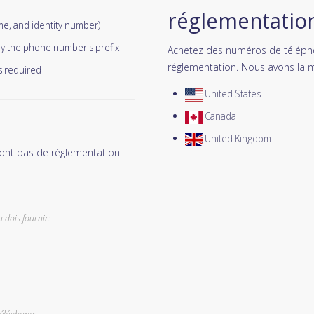
réglementation
me, and identity number)
 by the phone number's prefix
Achetez des numéros de téléphon
réglementation. Nous avons la 
s required
United States
Canada
United Kingdom
ont pas de réglementation
 dois fournir: