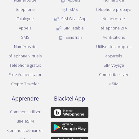
Numéros de
Appels
Numéro de
téléphone
SMS
téléphone prépayé
Catalogue
SIM WhatsApp
Numéros de
Appels
SIM jetable
téléphone 2FA
SMS
Sans frais
Vérifications
Numéros de
Utiliser tes propres
téléphone virtuels
appareils
Téléphone gratuit
SIM Voyage
Free Authenticator
Compatible avec
Crypto Traveler
eSIM
Apprendre
Blacktel App
Comment utiliser
une eSIM
Comment démarrer