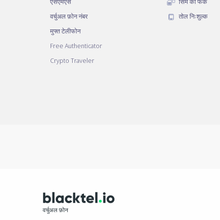
एसएमएस
सिम को फेंकें
वर्चुअल फ़ोन नंबर
तोल निःशुल्क
मुफ्त टेलीफोन
Free Authenticator
Crypto Traveler
वर्चुअल फ़ोन