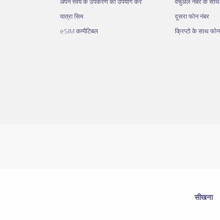
अपने स्वयं के उपकरण का उपयोग करें
वर्चुअल नंबर के सा
यात्रा सिम
दूसरा फोन नंबर
eSIM कम्पैटिबल
क्रिप्टो के साथ फोन
सीखना