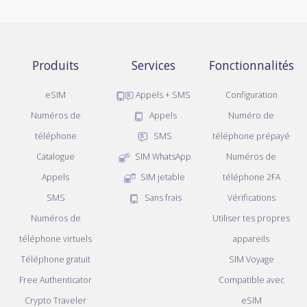
Produits
Services
Fonctionnalités
eSIM
Appels + SMS
Configuration
Numéros de
Appels
Numéro de
téléphone
SMS
téléphone prépayé
Catalogue
SIM WhatsApp
Numéros de
Appels
SIM jetable
téléphone 2FA
SMS
Sans frais
Vérifications
Numéros de
Utiliser tes propres
téléphone virtuels
appareils
Téléphone gratuit
SIM Voyage
Free Authenticator
Compatible avec
Crypto Traveler
eSIM