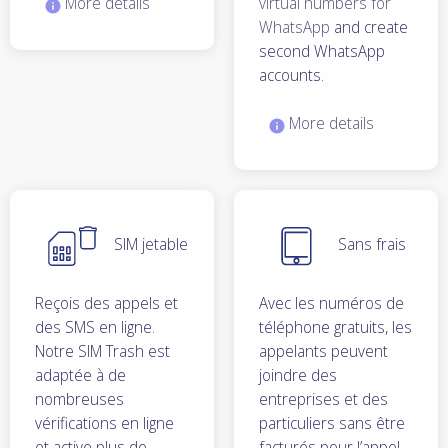
More details
virtual numbers for
WhatsApp
and create
second WhatsApp
accounts.
More details
SIM jetable
Sans frais
Reçois des appels et
Avec les numéros de
des SMS en ligne.
téléphone gratuits, les
Notre SIM Trash est
appelants peuvent
adaptée à de
joindre des
nombreuses
entreprises et des
vérifications en ligne
particuliers sans être
et active plus de
facturés pour l’appel.