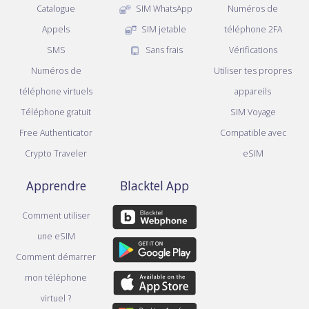
Catalogue
SIM WhatsApp
Numéros de
Appels
SIM jetable
téléphone 2FA
SMS
Sans frais
Vérifications
Numéros de
Utiliser tes propres
téléphone virtuels
appareils
Téléphone gratuit
SIM Voyage
Free Authenticator
Compatible avec
Crypto Traveler
eSIM
Apprendre
Blacktel App
Comment utiliser
une eSIM
Comment démarrer
mon téléphone
virtuel ?