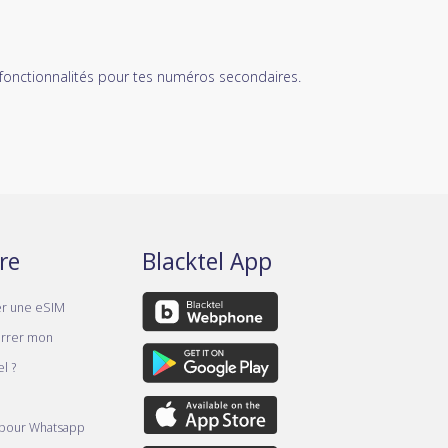
 fonctionnalités pour tes numéros secondaires.
re
Blacktel App
er une eSIM
rrer mon
l ?
 pour Whatsapp