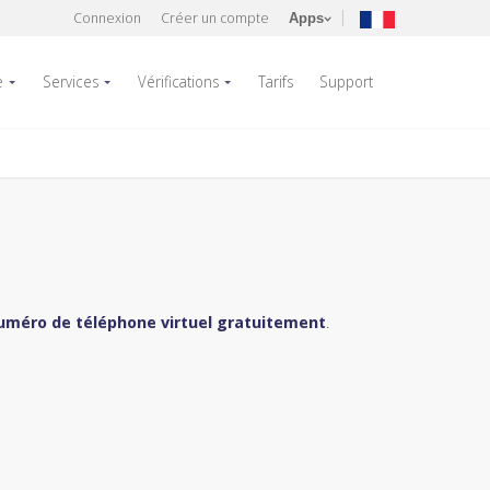
Connexion
Créer un compte
Apps
e
Services
Vérifications
Tarifs
Support
uméro de téléphone virtuel gratuitement
.