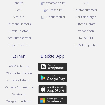
Anrufe
WhatsApp SIM
2FA
SMS
Trash SIM
Telefonnummern
Virtuelle
Gebührenfrei
Verifizierungen
Telefonnummern
Eigene Geräte
Gratis Telefon
verwenden
Free Authenticator
Reise SIM
Crypto Traveler
eSIM kompatibel
Lernen
Blacktel App
eSIM Anleitung
Wie starte ich mein
virtuelles Telefon?
Virtuelle Nummer für
Whatsapp
Telegram code mit