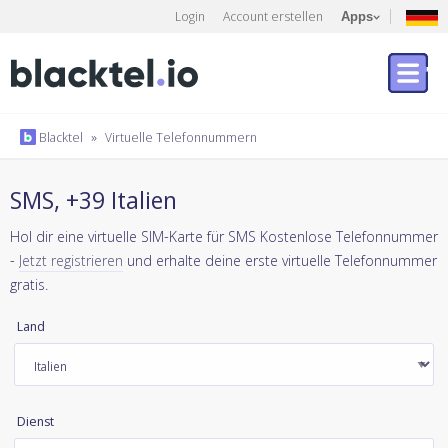
Login
Account erstellen
Apps
Blacktel
»
Virtuelle Telefonnummern
SMS, +39 Italien
Hol dir eine virtuelle SIM-Karte für SMS Kostenlose Telefonnummer
-
Jetzt registrieren
und erhalte deine erste virtuelle Telefonnummer
gratis.
Land
Dienst