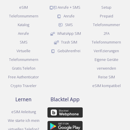
eSIM
Anrufe + SMS
Setup
Telefonnummern
Anrufe
Prepaid
Katalog
SMS
Telefonnummer
Anrufe
WhatsApp SIM
2FA
SMS
Trash SIM
Telefonnummern
Virtuelle
Gebührenfrei
Verifizierungen
Telefonnummern
Eigene Geräte
Gratis Telefon
verwenden
Free Authenticator
Reise SIM
Crypto Traveler
eSIM kompatibel
Lernen
Blacktel App
eSIM Anleitung
Wie starte ich mein
virtuelles Telefon?