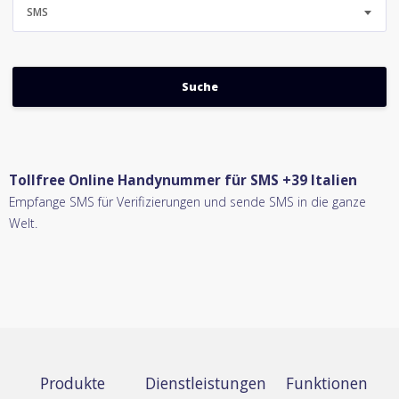
SMS
Tollfree Online Handynummer für SMS +39 Italien
Empfange SMS für Verifizierungen und sende SMS in die ganze
Welt.
Produkte
Dienstleistungen
Funktionen