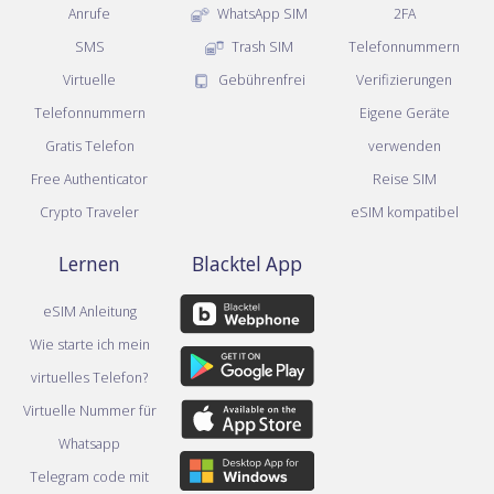
Anrufe
WhatsApp SIM
2FA
SMS
Trash SIM
Telefonnummern
Virtuelle
Gebührenfrei
Verifizierungen
Telefonnummern
Eigene Geräte
Gratis Telefon
verwenden
Free Authenticator
Reise SIM
Crypto Traveler
eSIM kompatibel
Lernen
Blacktel App
eSIM Anleitung
Wie starte ich mein
virtuelles Telefon?
Virtuelle Nummer für
Whatsapp
Telegram code mit