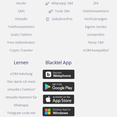
Anrufe
WhatsApp SIM
2FA
SMS
Trash SIM
Telefonnummern
Virtuelle
Gebührenfrei
Verifizierungen
Telefonnummern
Eigene Geräte
Gratis Telefon
verwenden
Free Authenticator
Reise SIM
Crypto Traveler
eSIM kompatibel
Lernen
Blacktel App
eSIM Anleitung
Wie starte ich mein
virtuelles Telefon?
Virtuelle Nummer für
Whatsapp
Telegram code mit