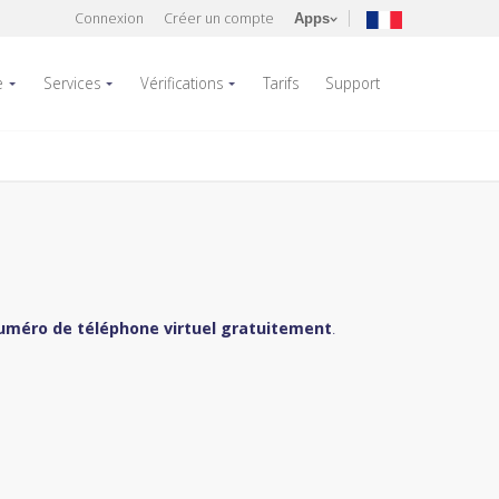
Connexion
Créer un compte
Apps
e
Services
Vérifications
Tarifs
Support
uméro de téléphone virtuel gratuitement
.