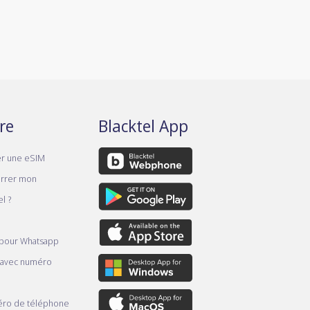
re
Blacktel App
er une eSIM
rrer mon
l ?
 pour Whatsapp
 avec numéro
ro de téléphone