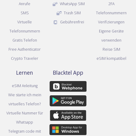
Anrufe
WhatsApp SIM
2FA
SMS
Trash SIM
Telefonnummern
Virtuelle
Gebührenfrei
Verifizierungen
Telefonnummern
Eigene Geräte
Gratis Telefon
verwenden
Free Authenticator
Reise SIM
Crypto Traveler
eSIM kompatibel
Lernen
Blacktel App
eSIM Anleitung
Wie starte ich mein
virtuelles Telefon?
Virtuelle Nummer für
Whatsapp
Telegram code mit