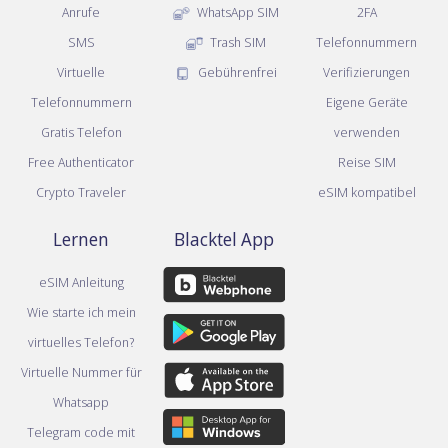
Anrufe
WhatsApp SIM
2FA
SMS
Trash SIM
Telefonnummern
Virtuelle
Gebührenfrei
Verifizierungen
Telefonnummern
Eigene Geräte
Gratis Telefon
verwenden
Free Authenticator
Reise SIM
Crypto Traveler
eSIM kompatibel
Lernen
Blacktel App
eSIM Anleitung
Wie starte ich mein
virtuelles Telefon?
Virtuelle Nummer für
Whatsapp
Telegram code mit