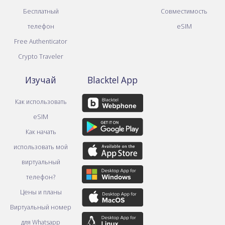
Бесплатный
Совместимость
телефон
eSIM
Free Authenticator
Crypto Traveler
Изучай
Blacktel App
Как использовать
eSIM
Как начать
использовать мой
виртуальный
телефон?
Цены и планы
Виртуальный номер
для Whatsapp