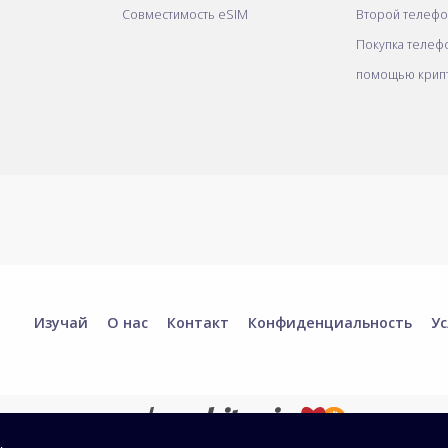
Совместимость eSIM
Второй телеф
Покупка телеф
помощью крип
Изучай
О нас
Контакт
Конфиденциальность
Ус