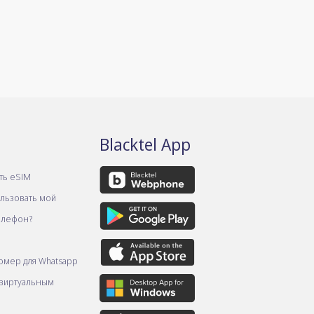
Blacktel App
ть eSIM
ользовать мой
елефон?
омер для Whatsapp
 виртуальным