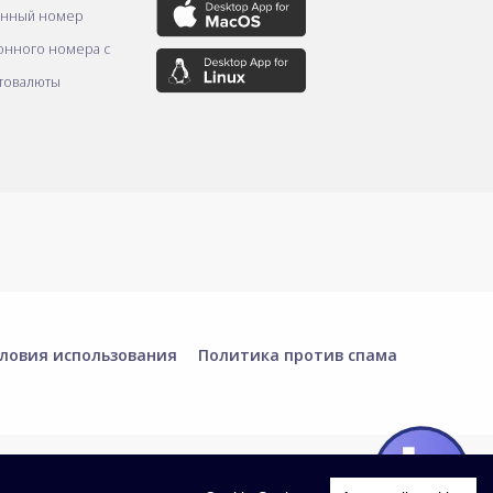
онный номер
онного номера с
товалюты
ловия использования
Политика против спама