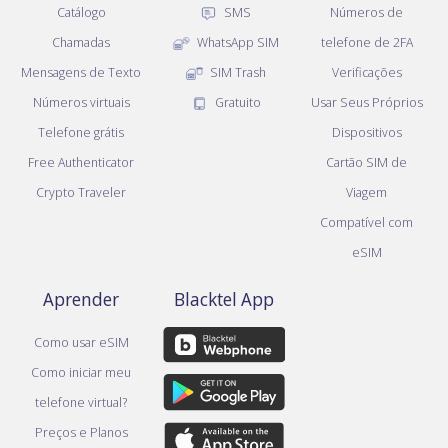
Catálogo
SMS
Números de
Chamadas
WhatsApp SIM
telefone de 2FA
Mensagens de Texto
SIM Trash
Verificações
Números virtuais
Gratuito
Usar Seus Próprios
Telefone grátis
Dispositivos
Free Authenticator
Cartão SIM de
Crypto Traveler
Viagem
Compatível com
eSIM
Aprender
Blacktel App
Como usar eSIM
Como iniciar meu
telefone virtual?
Preços e Planos