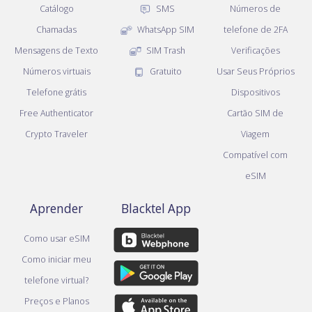
Catálogo
SMS
Números de
Chamadas
WhatsApp SIM
telefone de 2FA
Mensagens de Texto
SIM Trash
Verificações
Números virtuais
Gratuito
Usar Seus Próprios
Telefone grátis
Dispositivos
Free Authenticator
Cartão SIM de
Crypto Traveler
Viagem
Compatível com
eSIM
Aprender
Blacktel App
Como usar eSIM
Como iniciar meu
telefone virtual?
Preços e Planos