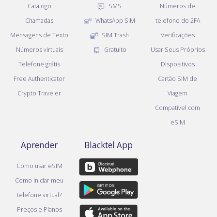
Catálogo
SMS
Números de
Chamadas
WhatsApp SIM
telefone de 2FA
Mensagens de Texto
SIM Trash
Verificações
Números virtuais
Gratuito
Usar Seus Próprios
Telefone grátis
Dispositivos
Free Authenticator
Cartão SIM de
Crypto Traveler
Viagem
Compatível com
eSIM
Aprender
Blacktel App
Como usar eSIM
Como iniciar meu
telefone virtual?
Preços e Planos