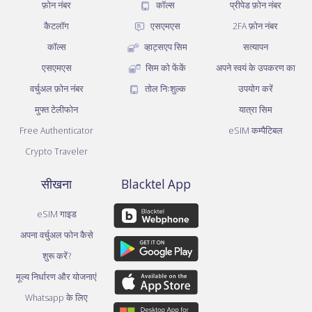
फ़ोन नंबर
कॉल्स
प्रीपेड फ़ोन नंबर
कैटलॉग
एसएमएस
2FA फ़ोन नंबर
कॉल्स
व्हाट्सएप सिम
सत्यापन
एसएमएस
सिम को फेंकें
अपने स्वयं के उपकरण का
वर्चुअल फ़ोन नंबर
तोल निःशुल्क
उपयोग करें
मुफ्त टेलीफोन
यात्रा सिम
Free Authenticator
eSIM कम्पैटिबल
Crypto Traveler
सीखना
Blacktel App
eSIM गाइड
अपना वर्चुअल फोन कैसे
शुरू करें?
मूल्य निर्धारण और योजनाएं
Whatsapp के लिए