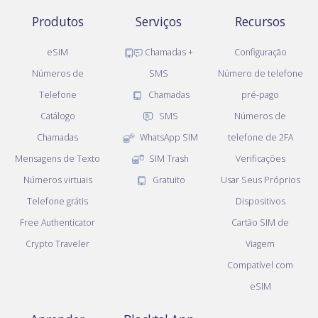
Produtos
Serviços
Recursos
eSIM
Chamadas +
Configuração
Números de
SMS
Número de telefone
Telefone
Chamadas
pré-pago
Catálogo
SMS
Números de
Chamadas
WhatsApp SIM
telefone de 2FA
Mensagens de Texto
SIM Trash
Verificações
Números virtuais
Gratuito
Usar Seus Próprios
Telefone grátis
Dispositivos
Free Authenticator
Cartão SIM de
Crypto Traveler
Viagem
Compatível com
eSIM