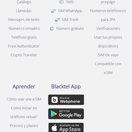
Catálogo
SMS
prepago
Llamadas
SIM WhatsApp
Números telefónicos
Mensajes de texto
SIM Trash
para 2FA
Números virtuales
Número gratuito
Verificaciones
Teléfono gratis
Usar tus propios
Free Authenticator
dispositivos
Crypto Traveler
SIM de viaje
Compatible con
eSIM
Aprender
Blacktel App
Cómo usar una eSIM
Cómo iniciar mi
teléfono virtual?
Precios y planes