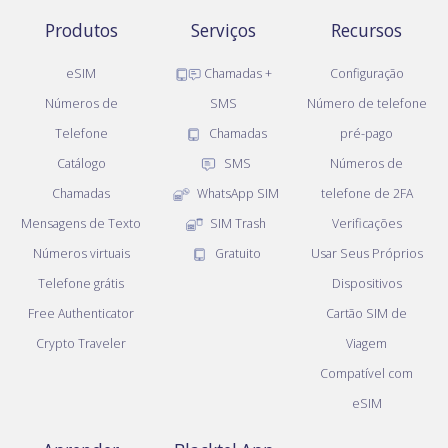
Produtos
Serviços
Recursos
eSIM
Chamadas +
Configuração
Números de
SMS
Número de telefone
Telefone
Chamadas
pré-pago
Catálogo
SMS
Números de
Chamadas
WhatsApp SIM
telefone de 2FA
Mensagens de Texto
SIM Trash
Verificações
Números virtuais
Gratuito
Usar Seus Próprios
Telefone grátis
Dispositivos
Free Authenticator
Cartão SIM de
Crypto Traveler
Viagem
Compatível com
eSIM