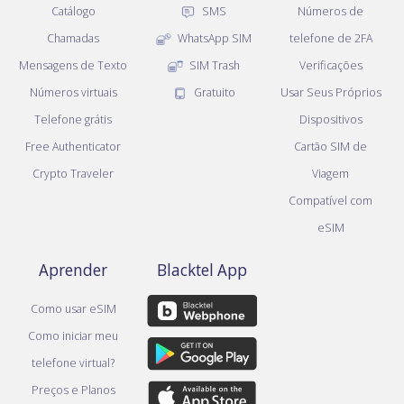
Catálogo
SMS
Números de
Chamadas
WhatsApp SIM
telefone de 2FA
Mensagens de Texto
SIM Trash
Verificações
Números virtuais
Gratuito
Usar Seus Próprios
Telefone grátis
Dispositivos
Free Authenticator
Cartão SIM de
Crypto Traveler
Viagem
Compatível com
eSIM
Aprender
Blacktel App
Como usar eSIM
Como iniciar meu
telefone virtual?
Preços e Planos