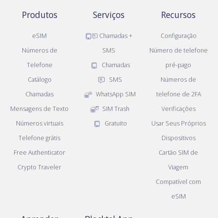
Produtos
Serviços
Recursos
eSIM
Chamadas +
Configuração
Números de
SMS
Número de telefone
Telefone
Chamadas
pré-pago
Catálogo
SMS
Números de
Chamadas
WhatsApp SIM
telefone de 2FA
Mensagens de Texto
SIM Trash
Verificações
Números virtuais
Gratuito
Usar Seus Próprios
Telefone grátis
Dispositivos
Free Authenticator
Cartão SIM de
Crypto Traveler
Viagem
Compatível com
eSIM