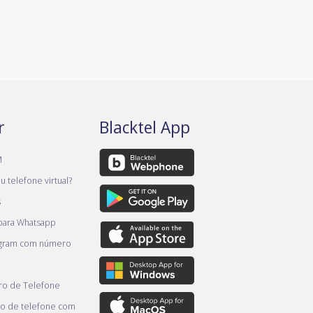
r
Blacktel App
M
 telefone virtual?
s
 para Whatsapp
egram com número
o de Telefone
o de telefone com