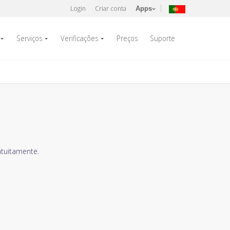
Login
Criar conta
Apps
Serviços
Verificações
Preços
Suporte
atuitamente.