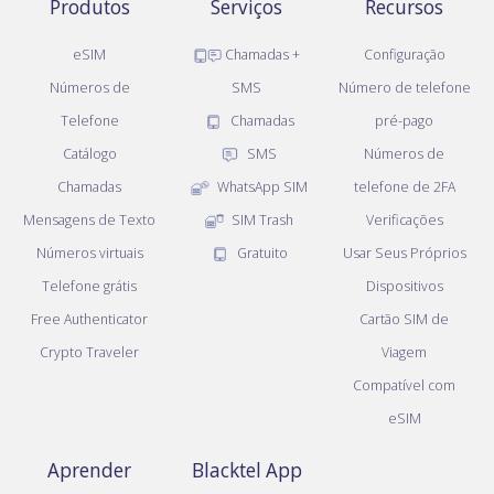
Produtos
Serviços
Recursos
eSIM
Chamadas +
Configuração
Números de
SMS
Número de telefone
Telefone
Chamadas
pré-pago
Catálogo
SMS
Números de
Chamadas
WhatsApp SIM
telefone de 2FA
Mensagens de Texto
SIM Trash
Verificações
Números virtuais
Gratuito
Usar Seus Próprios
Telefone grátis
Dispositivos
Free Authenticator
Cartão SIM de
Crypto Traveler
Viagem
Compatível com
eSIM
Aprender
Blacktel App