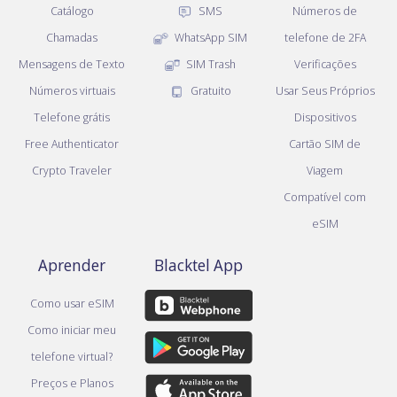
Catálogo
SMS
Números de
Chamadas
WhatsApp SIM
telefone de 2FA
Mensagens de Texto
SIM Trash
Verificações
Números virtuais
Gratuito
Usar Seus Próprios
Telefone grátis
Dispositivos
Free Authenticator
Cartão SIM de
Crypto Traveler
Viagem
Compatível com
eSIM
Aprender
Blacktel App
Como usar eSIM
Como iniciar meu
telefone virtual?
Preços e Planos