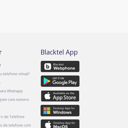
r
Blacktel App
M
 telefone virtual?
s
 para Whatsapp
egram com número
o de Telefone
o de telefone com