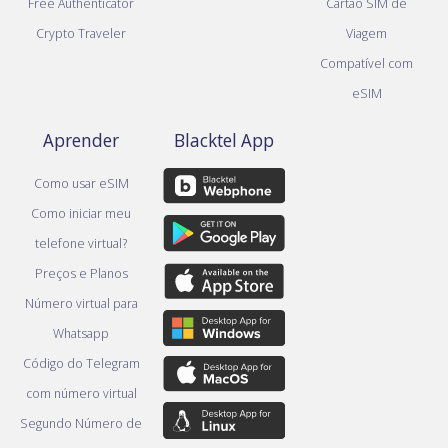
Free Authenticator
Cartão SIM de
Crypto Traveler
Viagem
Compatível com
eSIM
Aprender
Blacktel App
Como usar eSIM
Como iniciar meu
telefone virtual?
Preços e Planos
Número virtual para
Whatsapp
Código do Telegram
com número virtual
Segundo Número de