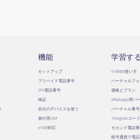
機能
学習す
セットアップ
eSIMの使い方
プリペイド電話番号
バーチャルフォ
2FA電話番号
価格とプラン
検証
Whatsapp用
M
自分のデバイスを使う
バーチャル番号
旅行用SIM
Telegramコー
eSIM対応
セカンド電話番
暗号通貨で電話