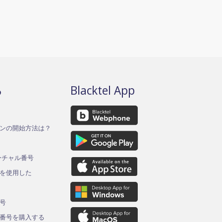
る
Blacktel App
ンの開始方法は？
バーチャル番号
を使用した
ド
号
番号を購入する