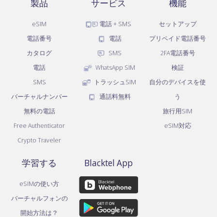
製品
サービス
機能
eSIM
電話 + SMS
セットアップ
電話番号
電話
プリペイド電話番号
カタログ
SMS
2FA電話番号
電話
WhatsApp SIM
検証
SMS
トラッシュSIM
自分のデバイスを使
バーチャルナンバー
通話料無料
う
無料の電話
旅行用SIM
Free Authenticator
eSIM対応
Crypto Traveler
学習する
Blacktel App
eSIMの使い方
バーチャルフォンの
開始方法は？