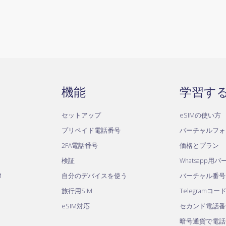
機能
学習す
セットアップ
eSIMの使い方
プリペイド電話番号
バーチャルフォ
2FA電話番号
価格とプラン
検証
Whatsapp用
M
自分のデバイスを使う
バーチャル番号
旅行用SIM
Telegramコー
eSIM対応
セカンド電話番
暗号通貨で電話