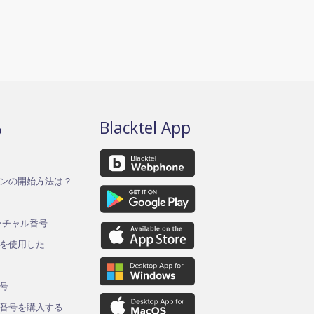
る
Blacktel App
ンの開始方法は？
バーチャル番号
を使用した
ド
号
番号を購入する