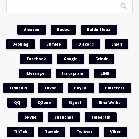
Amazon
Badoo
Baidu Tieba
Booking
Bumble
Discord
Email
Facebook
Google
Grindr
iMessage
Instagram
LINE
LinkedIn
Lovoo
PayPal
Pinterest
QQ
QZone
Signal
Sina Weibo
Skype
Snapchat
Telegram
TikTok
Tumblr
Twitter
Viber