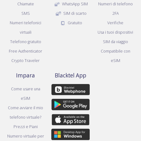
Chiamate
WhatsApp SIM
Numeri di telefono
SMS
SIM di scarto
2FA
Numeri telefonici
Gratuito
Verifiche
virtuali
Usa i tuoi dispositivi
Telefono gratuito
SIM da viaggio
Free Authenticator
Compatibile con
Crypto Traveler
eSIM
Impara
Blacktel App
Come usare una
eSIM
Come avviare il mio
telefono virtuale?
Prezzi e Piani
Numero virtuale per