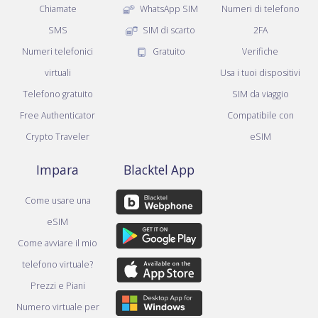
Chiamate
WhatsApp SIM
Numeri di telefono
SMS
SIM di scarto
2FA
Numeri telefonici
Gratuito
Verifiche
virtuali
Usa i tuoi dispositivi
Telefono gratuito
SIM da viaggio
Free Authenticator
Compatibile con
Crypto Traveler
eSIM
Impara
Blacktel App
Come usare una
eSIM
Come avviare il mio
telefono virtuale?
Prezzi e Piani
Numero virtuale per