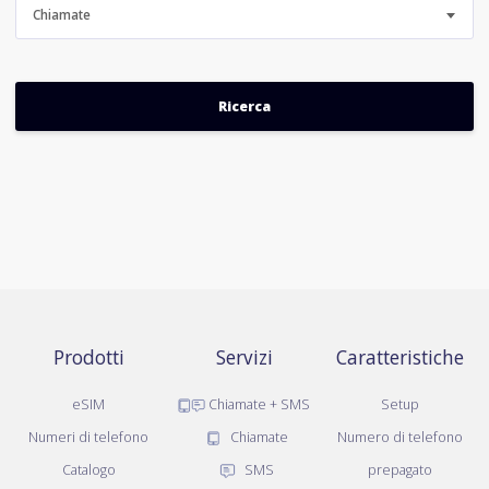
Chiamate
Prodotti
Servizi
Caratteristiche
eSIM
Chiamate + SMS
Setup
Numeri di telefono
Chiamate
Numero di telefono
Catalogo
SMS
prepagato