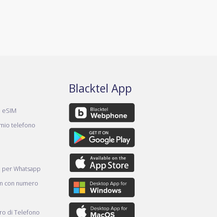
Blacktel App
a eSIM
 mio telefono
e per Whatsapp
am con numero
o di Telefono