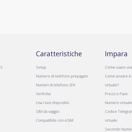
Caratteristiche
Impara
MS
Setup
Come usare un
Numero di telefono prepagato
Come avviare il
Numeri di telefono 2FA
virtuale?
Verifiche
Prezzi e Piani
Usa i tuoi dispositivi
Numero virtual
SIM da viaggio
Codice Telegr
Compatibile con eSIM
virtuale
Secondo Numer