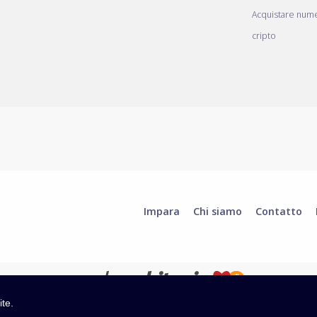
Acquistare nume
cripto
Impara
Chi siamo
Contatto
ite.