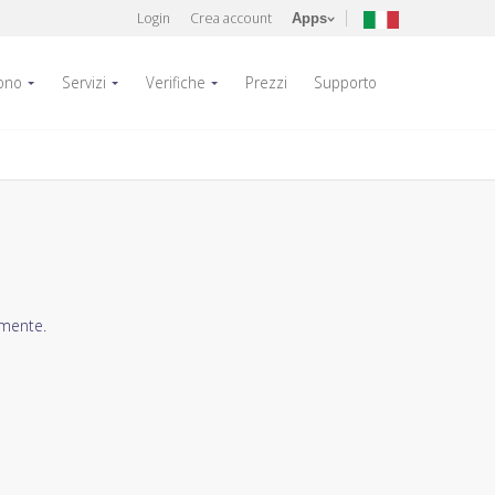
Login
Crea account
Apps
fono
Servizi
Verifiche
Prezzi
Supporto
amente.