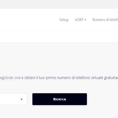
Setup
eSIM
Numero di tele
egistrati ora
e ottieni il tuo primo numero di telefono virtuale gratuit