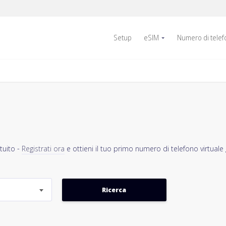
Setup
eSIM
Numero di tele
tuito -
Registrati ora
e ottieni il tuo primo numero di telefono virtuale