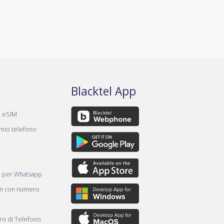
Blacktel App
a eSIM
 mio telefono
e per Whatsapp
am con numero
o di Telefono