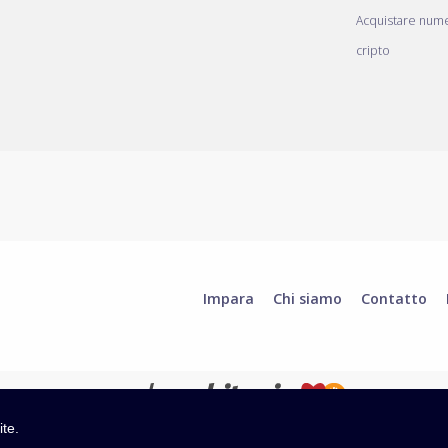
Acquistare nume
cripto
Impara
Chi siamo
Contatto
ite.