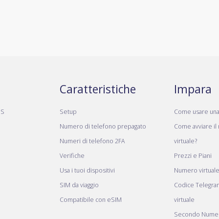
Caratteristiche
Impara
MS
Setup
Come usare un
Numero di telefono prepagato
Come avviare il
Numeri di telefono 2FA
virtuale?
Verifiche
Prezzi e Piani
Usa i tuoi dispositivi
Numero virtual
SIM da viaggio
Codice Telegr
Compatibile con eSIM
virtuale
Secondo Numer