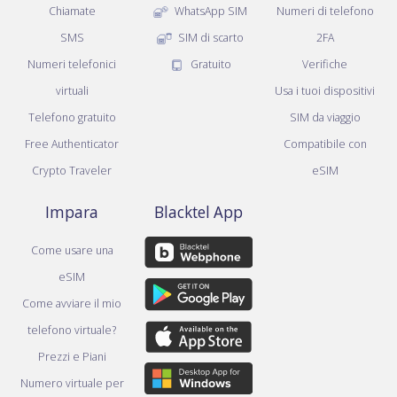
Chiamate
WhatsApp SIM
Numeri di telefono
SMS
SIM di scarto
2FA
Numeri telefonici
Gratuito
Verifiche
virtuali
Usa i tuoi dispositivi
Telefono gratuito
SIM da viaggio
Free Authenticator
Compatibile con
Crypto Traveler
eSIM
Impara
Blacktel App
Come usare una
eSIM
Come avviare il mio
telefono virtuale?
Prezzi e Piani
Numero virtuale per