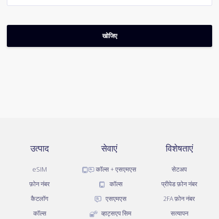
उत्पाद
सेवाएं
विशेषताएं
eSIM
कॉल्स + एसएमएस
सेटअप
फ़ोन नंबर
कॉल्स
प्रीपेड फ़ोन नंबर
कैटलॉग
एसएमएस
2FA फ़ोन नंबर
कॉल्स
व्हाट्सएप सिम
सत्यापन