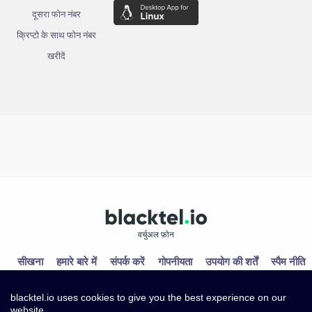
दूसरा फोन नंबर
क्रिप्टो के साथ फोन नंबर
खरीदें
वर्चुअल फ़ोन
सीखना
हमारे बारे में
संपर्क करें
गोपनीयता
उपयोग की शर्तें
स्पैम नीति
blacktel.io uses cookies to give you the best experience on our
website.