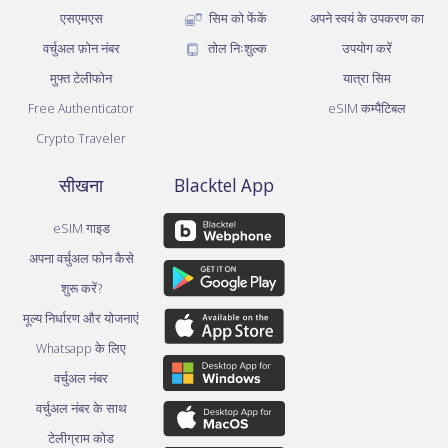
एसएमएस
सिम को फेंकें
अपने स्वयं के उपकरण का
वर्चुअल फ़ोन नंबर
तोल निःशुल्क
उपयोग करें
मुफ्त टेलीफोन
यात्रा सिम
Free Authenticator
eSIM कम्पैटिबल
Crypto Traveler
सीखना
Blacktel App
eSIM गाइड
अपना वर्चुअल फोन कैसे
शुरू करें?
मूल्य निर्धारण और योजनाएं
Whatsapp के लिए
वर्चुअल नंबर
वर्चुअल नंबर के साथ
टेलीग्राम कोड