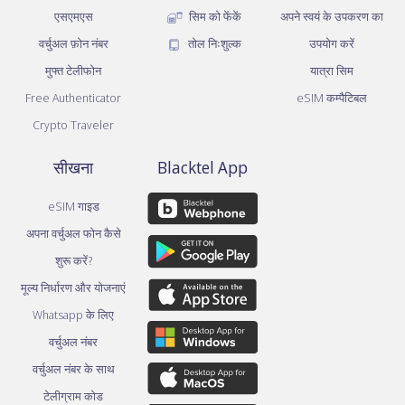
एसएमएस
सिम को फेंकें
अपने स्वयं के उपकरण का
वर्चुअल फ़ोन नंबर
तोल निःशुल्क
उपयोग करें
मुफ्त टेलीफोन
यात्रा सिम
Free Authenticator
eSIM कम्पैटिबल
Crypto Traveler
सीखना
Blacktel App
eSIM गाइड
अपना वर्चुअल फोन कैसे
शुरू करें?
मूल्य निर्धारण और योजनाएं
Whatsapp के लिए
वर्चुअल नंबर
वर्चुअल नंबर के साथ
टेलीग्राम कोड