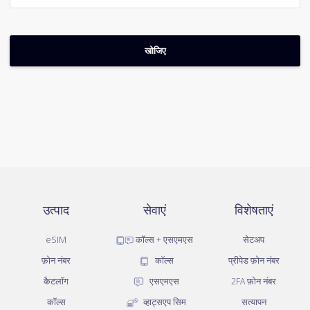
उत्पाद
सेवाएं
विशेषताएं
eSIM
कॉल्स + एसएमएस
सेटअप
फ़ोन नंबर
कॉल्स
प्रीपेड फ़ोन नंबर
कैटलॉग
एसएमएस
2FA फ़ोन नंबर
कॉल्स
व्हाट्सएप सिम
सत्यापन