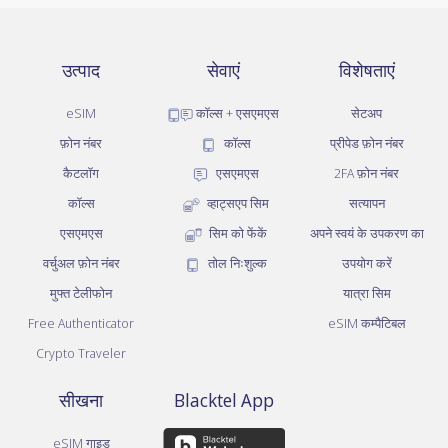
उत्पाद
सेवाएं
विशेषताएं
eSIM
कॉल्स + एसएमएस
सेटअप
फ़ोन नंबर
कॉल्स
प्रीपेड फ़ोन नंबर
कैटलॉग
एसएमएस
2FA फ़ोन नंबर
कॉल्स
व्हाट्सएप सिम
सत्यापन
एसएमएस
सिम को फेंकें
अपने स्वयं के उपकरण का
वर्चुअल फ़ोन नंबर
तोल निःशुल्क
उपयोग करें
मुफ्त टेलीफोन
यात्रा सिम
Free Authenticator
eSIM कम्पैटिबल
Crypto Traveler
सीखना
Blacktel App
eSIM गाइड