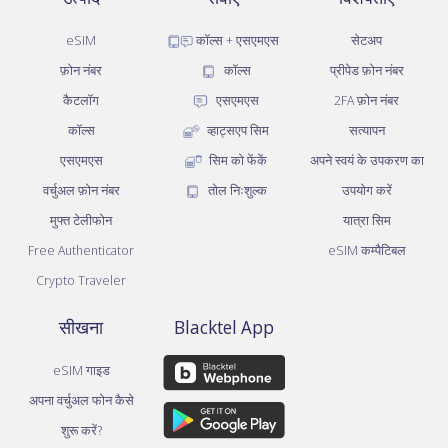
eSIM
कॉल्स + एसएमएस
सेटअप
फ़ोन नंबर
कॉल्स
प्रीपेड फ़ोन नंबर
कैटलॉग
एसएमएस
2FA फ़ोन नंबर
कॉल्स
व्हाट्सएप सिम
सत्यापन
एसएमएस
सिम को फेंकें
अपने स्वयं के उपकरण का
वर्चुअल फ़ोन नंबर
तोल निःशुल्क
उपयोग करें
मुफ्त टेलीफोन
यात्रा सिम
Free Authenticator
eSIM कम्पैटिबल
Crypto Traveler
सीखना
Blacktel App
eSIM गाइड
अपना वर्चुअल फोन कैसे
शुरू करें?