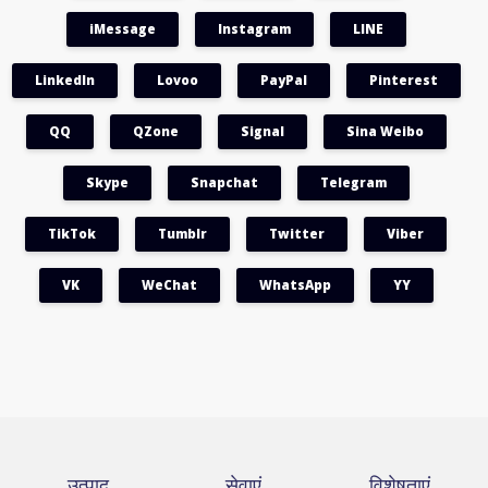
iMessage
Instagram
LINE
LinkedIn
Lovoo
PayPal
Pinterest
QQ
QZone
Signal
Sina Weibo
Skype
Snapchat
Telegram
TikTok
Tumblr
Twitter
Viber
VK
WeChat
WhatsApp
YY
उत्पाद
सेवाएं
विशेषताएं