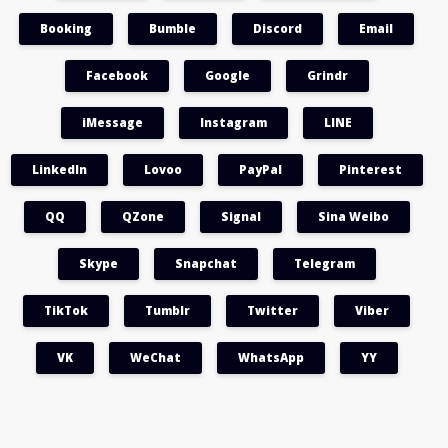
Booking
Bumble
Discord
Email
Facebook
Google
Grindr
iMessage
Instagram
LINE
LinkedIn
Lovoo
PayPal
Pinterest
QQ
QZone
Signal
Sina Weibo
Skype
Snapchat
Telegram
TikTok
Tumblr
Twitter
Viber
VK
WeChat
WhatsApp
YY