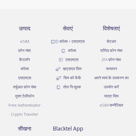
उत्पाद
सेवाएं
विशेषताएं
eSIM
कॉल्स + एसएमएस
सेटअप
फ़ोन नंबर
कॉल्स
प्रीपेड फ़ोन नंबर
कैटलॉग
एसएमएस
2FA फ़ोन नंबर
कॉल्स
व्हाट्सएप सिम
सत्यापन
एसएमएस
सिम को फेंकें
अपने स्वयं के उपकरण का
वर्चुअल फ़ोन नंबर
तोल निःशुल्क
उपयोग करें
मुफ्त टेलीफोन
यात्रा सिम
Free Authenticator
eSIM कम्पैटिबल
Crypto Traveler
सीखना
Blacktel App