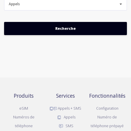
Appels
Produits
Services
Fonctionnalités
eSIM
Appels + SMS
Configuration
Numéros de
Appels
Numéro de
téléphone
SMS
téléphone prépayé