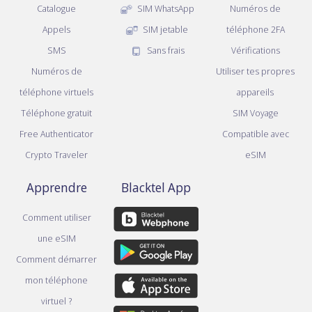
Catalogue
SIM WhatsApp
Numéros de
Appels
SIM jetable
téléphone 2FA
SMS
Sans frais
Vérifications
Numéros de
Utiliser tes propres
téléphone virtuels
appareils
Téléphone gratuit
SIM Voyage
Free Authenticator
Compatible avec
Crypto Traveler
eSIM
Apprendre
Blacktel App
Comment utiliser
une eSIM
Comment démarrer
mon téléphone
virtuel ?