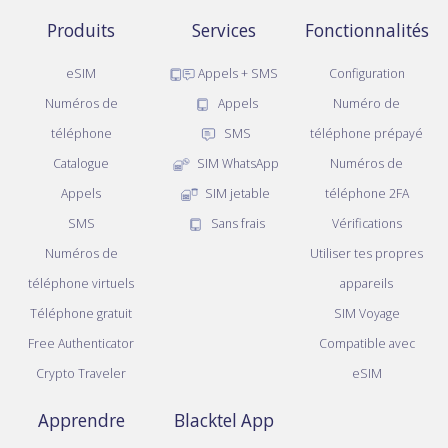
Produits
Services
Fonctionnalités
eSIM
Appels + SMS
Configuration
Numéros de
Appels
Numéro de
téléphone
SMS
téléphone prépayé
Catalogue
SIM WhatsApp
Numéros de
Appels
SIM jetable
téléphone 2FA
SMS
Sans frais
Vérifications
Numéros de
Utiliser tes propres
téléphone virtuels
appareils
Téléphone gratuit
SIM Voyage
Free Authenticator
Compatible avec
Crypto Traveler
eSIM
Apprendre
Blacktel App