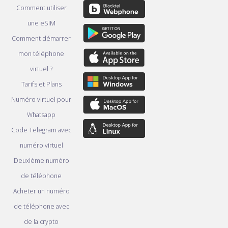
Comment utiliser
une eSIM
Comment démarrer
mon téléphone
virtuel ?
Tarifs et Plans
Numéro virtuel pour
Whatsapp
Code Telegram avec
numéro virtuel
Deuxième numéro
de téléphone
Acheter un numéro
de téléphone avec
de la crypto