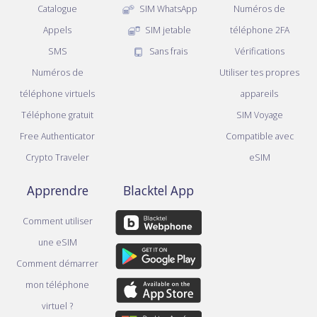
Catalogue
SIM WhatsApp
Numéros de
Appels
SIM jetable
téléphone 2FA
SMS
Sans frais
Vérifications
Numéros de
Utiliser tes propres
téléphone virtuels
appareils
Téléphone gratuit
SIM Voyage
Free Authenticator
Compatible avec
Crypto Traveler
eSIM
Apprendre
Blacktel App
Comment utiliser
une eSIM
Comment démarrer
mon téléphone
virtuel ?