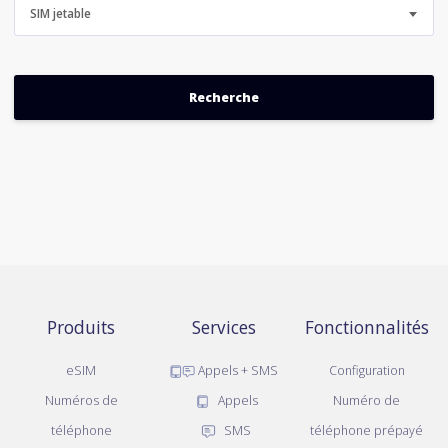
SIM jetable
Produits
Services
Fonctionnalités
eSIM
Appels + SMS
Configuration
Numéros de
Appels
Numéro de
téléphone
SMS
téléphone prépayé